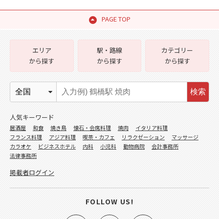
PAGE TOP
エリア
駅・路線
カテゴリー
から探す
から探す
から探す
検索
人気キーワード
居酒屋
和食
焼き鳥
懐石・会席料理
焼肉
イタリア料理
フランス料理
アジア料理
喫茶・カフェ
リラクゼーション
マッサージ
カラオケ
ビジネスホテル
内科
小児科
動物病院
会計事務所
法律事務所
掲載者ログイン
FOLLOW US!