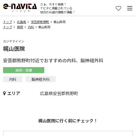
さぁ、今すぐ検索！
ナビタに掲載されている
地元のお店の情報が満載！
トップ
広島県
安芸郡熊野町
梶山医院
トップ
病院
内科
梶山医院
カジヤマイイン
梶山医院
安芸郡熊野町付近でおすすめの内科、脳神経外科
病院・医療
内科
脳神経外科
エリア
広島県安芸郡熊野町
梶山医院に行く前にチェック！