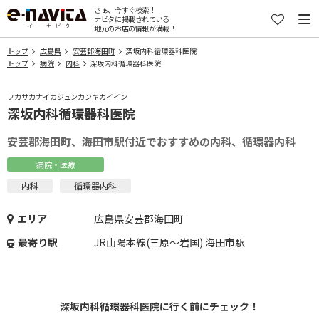
さぁ、今すぐ検索！
ナビタに掲載されている
地元のお店の情報が満載！
トップ
広島県
安芸郡海田町
深坂内科循環器科医院
トップ
病院
内科
深坂内科循環器科医院
フカサカナイカジュンカンキカイイン
深坂内科循環器科医院
安芸郡海田町、海田市駅付近でおすすめの内科、循環器内科
病院・医療
内科
循環器内科
エリア
広島県安芸郡海田町
最寄り駅
JR山陽本線(三原～岩国) 海田市駅
深坂内科循環器科医院に行く前にチェック！