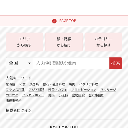
PAGE TOP
エリア
駅・路線
カテゴリー
から探す
から探す
から探す
検索
人気キーワード
居酒屋
和食
焼き鳥
懐石・会席料理
焼肉
イタリア料理
フランス料理
アジア料理
喫茶・カフェ
リラクゼーション
マッサージ
カラオケ
ビジネスホテル
内科
小児科
動物病院
会計事務所
法律事務所
掲載者ログイン
FOLLOW US!