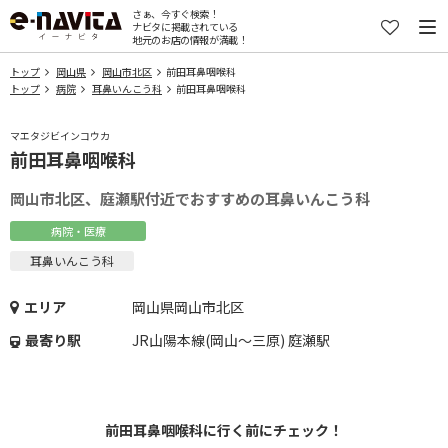
さぁ、今すぐ検索！
ナビタに掲載されている
地元のお店の情報が満載！
トップ
岡山県
岡山市北区
前田耳鼻咽喉科
トップ
病院
耳鼻いんこう科
前田耳鼻咽喉科
マエタジビインコウカ
前田耳鼻咽喉科
岡山市北区、庭瀬駅付近でおすすめの耳鼻いんこう科
病院・医療
耳鼻いんこう科
エリア
岡山県岡山市北区
最寄り駅
JR山陽本線(岡山～三原) 庭瀬駅
前田耳鼻咽喉科に行く前にチェック！