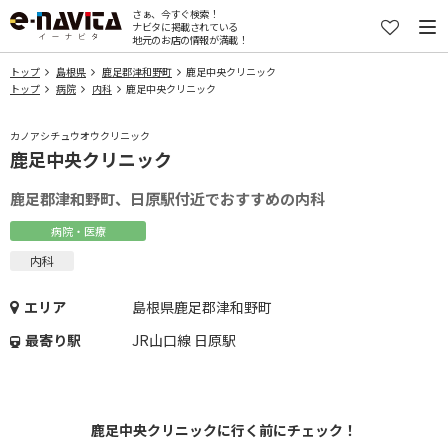
さぁ、今すぐ検索！
ナビタに掲載されている
地元のお店の情報が満載！
トップ
島根県
鹿足郡津和野町
鹿足中央クリニック
トップ
病院
内科
鹿足中央クリニック
カノアシチュウオウクリニック
鹿足中央クリニック
鹿足郡津和野町、日原駅付近でおすすめの内科
病院・医療
内科
エリア
島根県鹿足郡津和野町
最寄り駅
JR山口線 日原駅
鹿足中央クリニックに行く前にチェック！