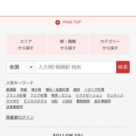
PAGE TOP
エリア
駅・路線
カテゴリー
から探す
から探す
から探す
検索
人気キーワード
居酒屋
和食
焼き鳥
懐石・会席料理
焼肉
イタリア料理
フランス料理
アジア料理
喫茶・カフェ
リラクゼーション
マッサージ
カラオケ
ビジネスホテル
内科
小児科
動物病院
会計事務所
法律事務所
掲載者ログイン
FOLLOW US!