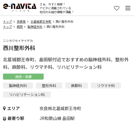
さぁ、今すぐ検索！
ナビタに掲載されている
地元のお店の情報が満載！
トップ
奈良県
北葛城郡王寺町
西川整形外科
トップ
病院
脳神経外科
西川整形外科
ニシカワセイケイゲカ
西川整形外科
北葛城郡王寺町、畠田駅付近でおすすめの脳神経外科、整形外
科、麻酔科、リウマチ科、リハビリテーション科
病院・医療
脳神経外科
整形外科
麻酔科
リウマチ科
リハビリテーション科
エリア
奈良県北葛城郡王寺町
最寄り駅
JR和歌山線 畠田駅