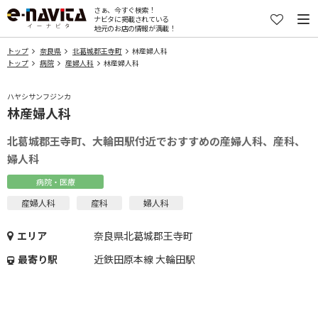
さぁ、今すぐ検索！
ナビタに掲載されている
地元のお店の情報が満載！
トップ
奈良県
北葛城郡王寺町
林産婦人科
トップ
病院
産婦人科
林産婦人科
ハヤシサンフジンカ
林産婦人科
北葛城郡王寺町、大輪田駅付近でおすすめの産婦人科、産科、
婦人科
病院・医療
産婦人科
産科
婦人科
エリア
奈良県北葛城郡王寺町
最寄り駅
近鉄田原本線 大輪田駅