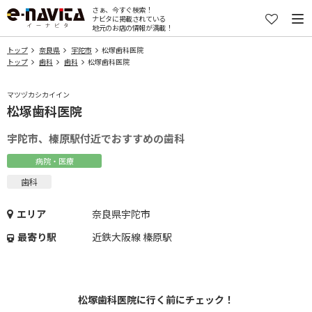
さぁ、今すぐ検索！
ナビタに掲載されている
地元のお店の情報が満載！
トップ
奈良県
宇陀市
松塚歯科医院
トップ
歯科
歯科
松塚歯科医院
マツヅカシカイイン
松塚歯科医院
宇陀市、榛原駅付近でおすすめの歯科
病院・医療
歯科
エリア
奈良県宇陀市
最寄り駅
近鉄大阪線 榛原駅
松塚歯科医院に行く前にチェック！