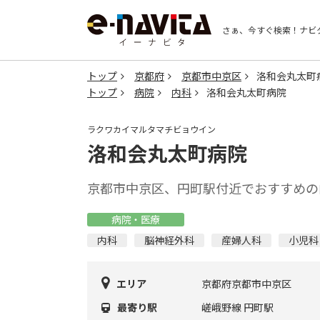
さぁ、今すぐ検索！
ナビ
トップ
京都府
京都市中京区
洛和会丸太町
トップ
病院
内科
洛和会丸太町病院
ラクワカイマルタマチビョウイン
洛和会丸太町病院
京都市中京区、円町駅付近でおすすめの
病院・医療
内科
脳神経外科
産婦人科
小児科
エリア
京都府京都市中京区
最寄り駅
嵯峨野線 円町駅