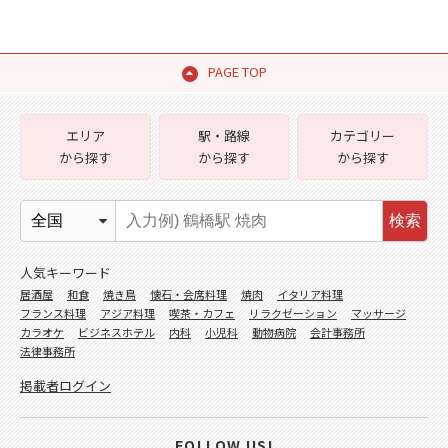
PAGE TOP
エリア
駅・路線
カテゴリー
から探す
から探す
から探す
検索
人気キーワード
居酒屋
和食
焼き鳥
懐石・会席料理
焼肉
イタリア料理
フランス料理
アジア料理
喫茶・カフェ
リラクゼーション
マッサージ
カラオケ
ビジネスホテル
内科
小児科
動物病院
会計事務所
法律事務所
掲載者ログイン
FOLLOW US!