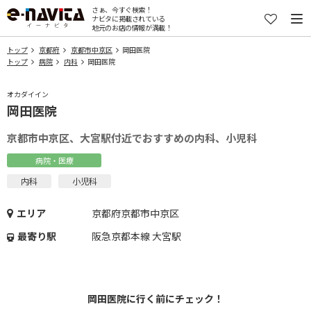
さぁ、今すぐ検索！
ナビタに掲載されている
地元のお店の情報が満載！
トップ
京都府
京都市中京区
岡田医院
トップ
病院
内科
岡田医院
オカダイイン
岡田医院
京都市中京区、大宮駅付近でおすすめの内科、小児科
病院・医療
内科
小児科
エリア
京都府京都市中京区
最寄り駅
阪急京都本線 大宮駅
岡田医院に行く前にチェック！