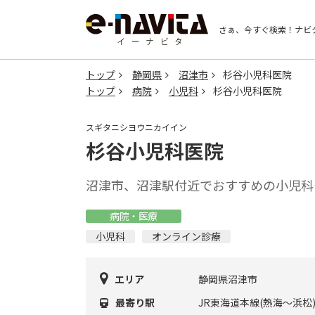
さぁ、今すぐ検索！
ナビ
トップ
静岡県
沼津市
杉谷小児科医院
トップ
病院
小児科
杉谷小児科医院
スギタニシヨウニカイイン
杉谷小児科医院
沼津市、沼津駅付近でおすすめの小児科
病院・医療
小児科
オンライン診療
エリア
静岡県沼津市
最寄り駅
JR東海道本線(熱海～浜松