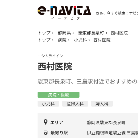
さぁ、今すぐ検索！
ナビ
トップ
静岡県
駿東郡長泉町
西村医院
トップ
病院
小児科
西村医院
ニシムライイン
西村医院
駿東郡長泉町、三島駅付近でおすすめの
病院・医療
小児科
産婦人科
婦人科
エリア
静岡県駿東郡長泉町
最寄り駅
伊豆箱根鉄道駿豆線 三島