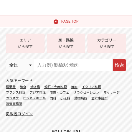
PAGE TOP
エリア
駅・路線
カテゴリー
から探す
から探す
から探す
検索
人気キーワード
居酒屋
和食
焼き鳥
懐石・会席料理
焼肉
イタリア料理
フランス料理
アジア料理
喫茶・カフェ
リラクゼーション
マッサージ
カラオケ
ビジネスホテル
内科
小児科
動物病院
会計事務所
法律事務所
掲載者ログイン
FOLLOW US!