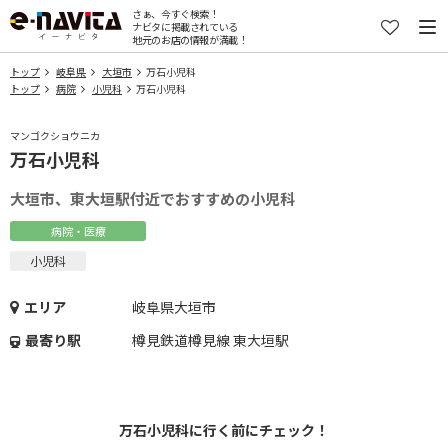
さぁ、今すぐ検索！
ナビタに掲載されている
地元のお店の情報が満載！
トップ
岐阜県
大垣市
万石小児科
トップ
病院
小児科
万石小児科
マンゴクショウニカ
万石小児科
大垣市、東大垣駅付近でおすすめの小児科
病院・医療
小児科
エリア
岐阜県大垣市
最寄り駅
樽見鉄道樽見線 東大垣駅
万石小児科に行く前にチェック！