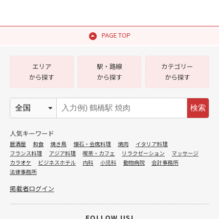
PAGE TOP
エリア
駅・路線
カテゴリー
から探す
から探す
から探す
検索
人気キーワード
居酒屋
和食
焼き鳥
懐石・会席料理
焼肉
イタリア料理
フランス料理
アジア料理
喫茶・カフェ
リラクゼーション
マッサージ
カラオケ
ビジネスホテル
内科
小児科
動物病院
会計事務所
法律事務所
掲載者ログイン
FOLLOW US!