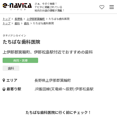
さぁ、今すぐ検索！
ナビタに掲載されている
地元のお店の情報が満載！
トップ
長野県
上伊那郡箕輪町
たちばな歯科医院
トップ
歯科
歯科
たちばな歯科医院
タチバナシカイイン
たちばな歯科医院
上伊那郡箕輪町、伊那松島駅付近でおすすめの歯科
病院・医療
歯科
エリア
長野県上伊那郡箕輪町
最寄り駅
JR飯田線(天竜峡～辰野) 伊那松島駅
たちばな歯科医院に行く前にチェック！