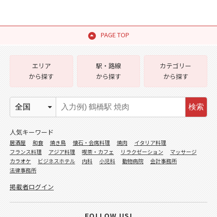
PAGE TOP
エリア
駅・路線
カテゴリー
から探す
から探す
から探す
検索
人気キーワード
居酒屋
和食
焼き鳥
懐石・会席料理
焼肉
イタリア料理
フランス料理
アジア料理
喫茶・カフェ
リラクゼーション
マッサージ
カラオケ
ビジネスホテル
内科
小児科
動物病院
会計事務所
法律事務所
掲載者ログイン
FOLLOW US!