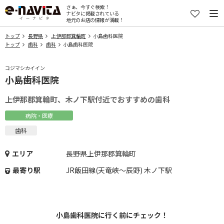
さぁ、今すぐ検索！
ナビタに掲載されている
地元のお店の情報が満載！
トップ
長野県
上伊那郡箕輪町
小島歯科医院
トップ
歯科
歯科
小島歯科医院
コジマシカイイン
小島歯科医院
上伊那郡箕輪町、木ノ下駅付近でおすすめの歯科
病院・医療
歯科
エリア
長野県上伊那郡箕輪町
最寄り駅
JR飯田線(天竜峡～辰野) 木ノ下駅
小島歯科医院に行く前にチェック！