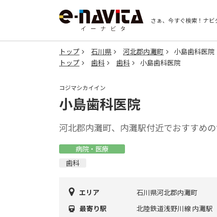
さぁ、今すぐ検索！
ナビ
トップ
石川県
河北郡内灘町
小島歯科医院
トップ
歯科
歯科
小島歯科医院
コジマシカイイン
小島歯科医院
河北郡内灘町、内灘駅付近でおすすめの
病院・医療
歯科
エリア
石川県河北郡内灘町
最寄り駅
北陸鉄道浅野川線 内灘駅