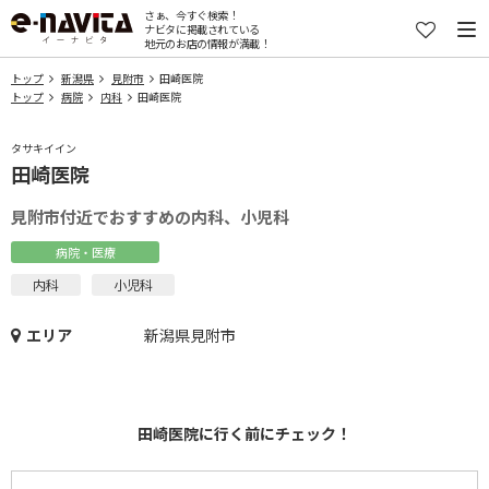
さぁ、今すぐ検索！
ナビタに掲載されている
地元のお店の情報が満載！
トップ
新潟県
見附市
田崎医院
トップ
病院
内科
田崎医院
タサキイイン
田崎医院
見附市付近でおすすめの内科、小児科
病院・医療
内科
小児科
エリア
新潟県見附市
田崎医院に行く前にチェック！