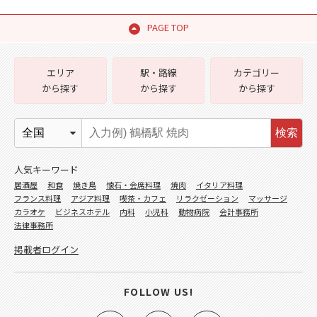
PAGE TOP
エリア
駅・路線
カテゴリー
から探す
から探す
から探す
検索
人気キーワード
居酒屋
和食
焼き鳥
懐石・会席料理
焼肉
イタリア料理
フランス料理
アジア料理
喫茶・カフェ
リラクゼーション
マッサージ
カラオケ
ビジネスホテル
内科
小児科
動物病院
会計事務所
法律事務所
掲載者ログイン
FOLLOW US!