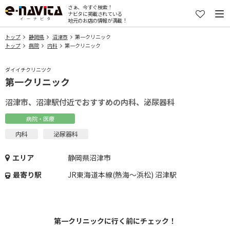
さぁ、今すぐ検索！
ナビタに掲載されている
地元のお店の情報が満載！
トップ
静岡県
沼津市
第一クリニック
トップ
病院
内科
第一クリニック
ダイイチクリニツク
第一クリニック
沼津市、沼津駅付近でおすすめの内科、泌尿器科
病院・医療
内科
泌尿器科
エリア
静岡県沼津市
最寄り駅
JR東海道本線(熱海～浜松) 沼津駅
第一クリニックに行く前にチェック！