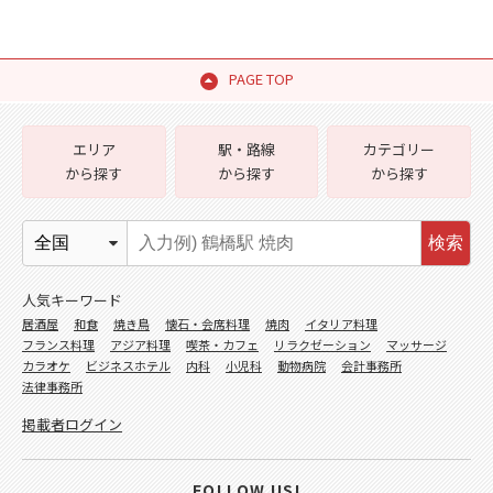
PAGE TOP
エリア
駅・路線
カテゴリー
から探す
から探す
から探す
検索
人気キーワード
居酒屋
和食
焼き鳥
懐石・会席料理
焼肉
イタリア料理
フランス料理
アジア料理
喫茶・カフェ
リラクゼーション
マッサージ
カラオケ
ビジネスホテル
内科
小児科
動物病院
会計事務所
法律事務所
掲載者ログイン
FOLLOW US!