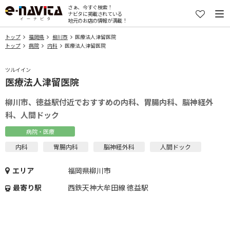
さぁ、今すぐ検索！
ナビタに掲載されている
地元のお店の情報が満載！
トップ
福岡県
柳川市
医療法人津留医院
トップ
病院
内科
医療法人津留医院
ツルイイン
医療法人津留医院
柳川市、徳益駅付近でおすすめの内科、胃腸内科、脳神経外
科、人間ドック
病院・医療
内科
胃腸内科
脳神経外科
人間ドック
エリア
福岡県柳川市
最寄り駅
西鉄天神大牟田線 徳益駅