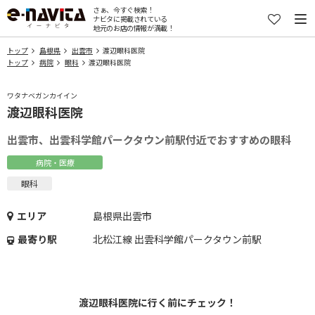
さぁ、今すぐ検索！
ナビタに掲載されている
地元のお店の情報が満載！
トップ
島根県
出雲市
渡辺眼科医院
トップ
病院
眼科
渡辺眼科医院
ワタナベガンカイイン
渡辺眼科医院
出雲市、出雲科学館パークタウン前駅付近でおすすめの眼科
病院・医療
眼科
エリア
島根県出雲市
最寄り駅
北松江線 出雲科学館パークタウン前駅
渡辺眼科医院に行く前にチェック！