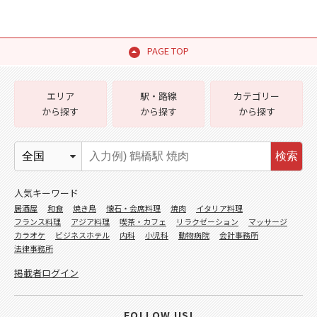
PAGE TOP
エリア
駅・路線
カテゴリー
から探す
から探す
から探す
検索
人気キーワード
居酒屋
和食
焼き鳥
懐石・会席料理
焼肉
イタリア料理
フランス料理
アジア料理
喫茶・カフェ
リラクゼーション
マッサージ
カラオケ
ビジネスホテル
内科
小児科
動物病院
会計事務所
法律事務所
掲載者ログイン
FOLLOW US!