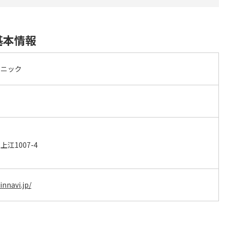
基本情報
リニック
江1007-4
innavi.jp/