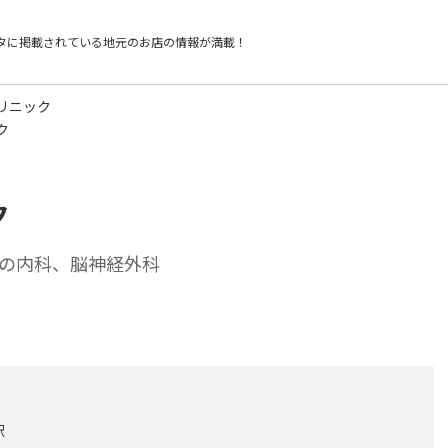
タに掲載されている
地元のお店の情報が満載！
リニック
ク
ク
の内科、脳神経外科
駅