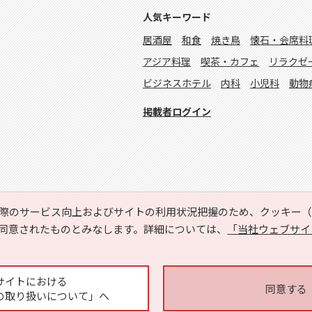
人気キーワード
居酒屋
和食
焼き鳥
懐石・会席料
アジア料理
喫茶・カフェ
リラクゼ
ビジネスホテル
内科
小児科
動物
掲載者ログイン
際のサービス向上およびサイトの利用状況把握のため、クッキー（C
同意されたものとみなします。詳細については、
「当社ウェブサイ
Copyright © HYOJITO.Co.,Ltd. All Rights Reserved.
サイトにおける
同意する
の取り扱いについて」へ