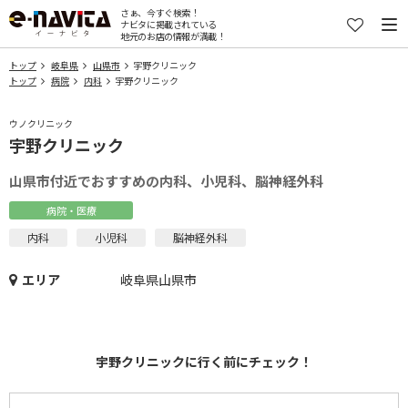
さぁ、今すぐ検索！
ナビタに掲載されている
地元のお店の情報が満載！
トップ
岐阜県
山県市
宇野クリニック
トップ
病院
内科
宇野クリニック
ウノクリニック
宇野クリニック
山県市付近でおすすめの内科、小児科、脳神経外科
病院・医療
内科
小児科
脳神経外科
エリア
岐阜県山県市
宇野クリニックに行く前にチェック！