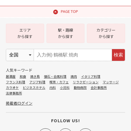
PAGE TOP
エリア
駅・路線
カテゴリー
から探す
から探す
から探す
検索
人気キーワード
居酒屋
和食
焼き鳥
懐石・会席料理
焼肉
イタリア料理
フランス料理
アジア料理
喫茶・カフェ
リラクゼーション
マッサージ
カラオケ
ビジネスホテル
内科
小児科
動物病院
会計事務所
法律事務所
掲載者ログイン
FOLLOW US!