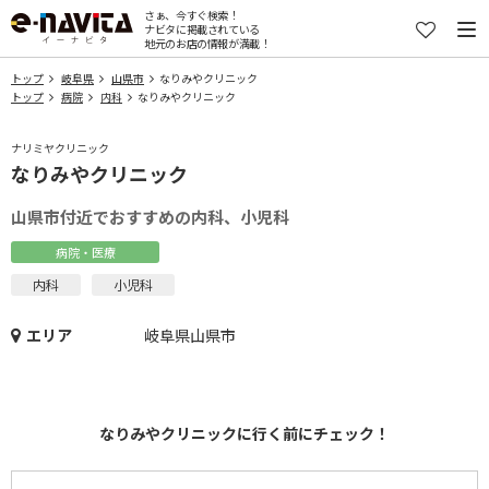
さぁ、今すぐ検索！
ナビタに掲載されている
地元のお店の情報が満載！
トップ
岐阜県
山県市
なりみやクリニック
トップ
病院
内科
なりみやクリニック
ナリミヤクリニック
なりみやクリニック
山県市付近でおすすめの内科、小児科
病院・医療
内科
小児科
エリア
岐阜県山県市
なりみやクリニックに行く前にチェック！