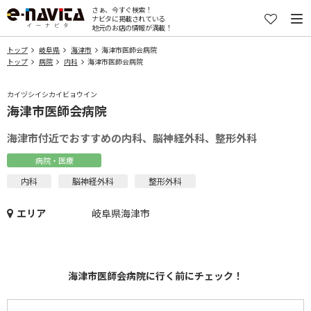
さぁ、今すぐ検索！
ナビタに掲載されている
地元のお店の情報が満載！
トップ
岐阜県
海津市
海津市医師会病院
トップ
病院
内科
海津市医師会病院
カイヅシイシカイビョウイン
海津市医師会病院
海津市付近でおすすめの内科、脳神経外科、整形外科
病院・医療
内科
脳神経外科
整形外科
エリア
岐阜県海津市
海津市医師会病院に行く前にチェック！