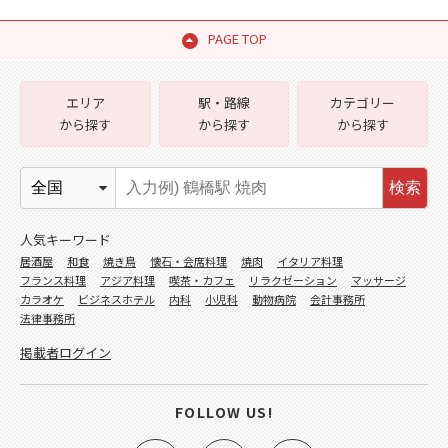
PAGE TOP
エリア
駅・路線
カテゴリー
から探す
から探す
から探す
検索
人気キーワード
居酒屋
和食
焼き鳥
懐石・会席料理
焼肉
イタリア料理
フランス料理
アジア料理
喫茶・カフェ
リラクゼーション
マッサージ
カラオケ
ビジネスホテル
内科
小児科
動物病院
会計事務所
法律事務所
掲載者ログイン
FOLLOW US!