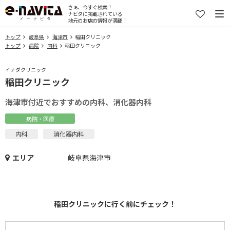
さぁ、今すぐ検索！
ナビタに掲載されている
地元のお店の情報が満載！
トップ
岐阜県
海津市
稲田クリニック
トップ
病院
内科
稲田クリニック
イナダクリニック
稲田クリニック
海津市付近でおすすめの内科、消化器内科
病院・医療
内科
消化器内科
エリア
岐阜県海津市
稲田クリニックに行く前にチェック！