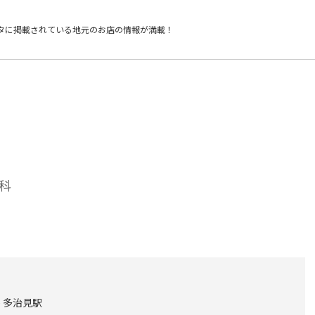
タに掲載されている
地元のお店の情報が満載！
科
) 多治見駅