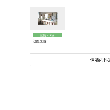
病院・医療
池庭医院
伊藤内科