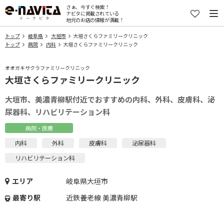
さぁ、今すぐ検索！
ナビタに掲載されている
地元のお店の情報が満載！
トップ
岐阜県
大垣市
大垣さくらファミリークリニック
トップ
病院
内科
大垣さくらファミリークリニック
オオガキサクラファミリークリニック
大垣さくらファミリークリニック
大垣市、美濃青柳駅付近でおすすめの内科、外科、皮膚科、泌
尿器科、リハビリテーション科
病院・医療
内科
外科
皮膚科
泌尿器科
リハビリテーション科
エリア
岐阜県大垣市
最寄り駅
近鉄養老線 美濃青柳駅