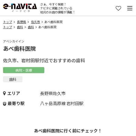
さぁ、今すぐ検索！
ナビタに掲載されている
地元のお店の情報が満載！
トップ
長野県
佐久市
あべ歯科医院
トップ
歯科
歯科
あべ歯科医院
アベシカイイン
あべ歯科医院
佐久市、岩村田駅付近でおすすめの歯科
病院・医療
歯科
エリア
長野県佐久市
最寄り駅
八ヶ岳高原線 岩村田駅
あべ歯科医院に行く前にチェック！