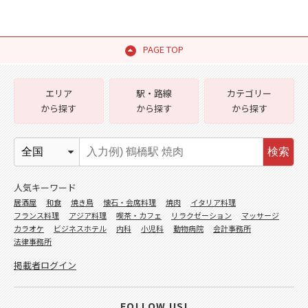
PAGE TOP
エリア
駅・路線
カテゴリー
から探す
から探す
から探す
検索
人気キーワード
居酒屋
和食
焼き鳥
懐石・会席料理
焼肉
イタリア料理
フランス料理
アジア料理
喫茶・カフェ
リラクゼーション
マッサージ
カラオケ
ビジネスホテル
内科
小児科
動物病院
会計事務所
法律事務所
掲載者ログイン
FOLLOW US!