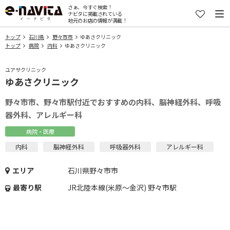
さぁ、今すぐ検索！
ナビタに掲載されている
地元のお店の情報が満載！
トップ
石川県
野々市市
ゆあさクリニック
トップ
病院
内科
ゆあさクリニック
ユアサクリニック
ゆあさクリニック
野々市市、野々市駅付近でおすすめの内科、脳神経外科、呼吸
器外科、アレルギー科
病院・医療
内科
脳神経外科
呼吸器外科
アレルギー科
エリア
石川県野々市市
最寄り駅
JR北陸本線(米原～金沢) 野々市駅