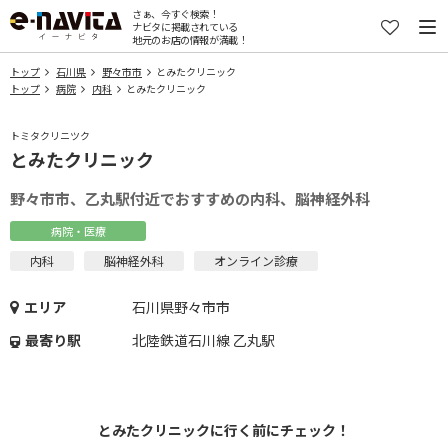
さぁ、今すぐ検索！
ナビタに掲載されている
地元のお店の情報が満載！
トップ
石川県
野々市市
とみたクリニック
トップ
病院
内科
とみたクリニック
トミタクリニツク
とみたクリニック
野々市市、乙丸駅付近でおすすめの内科、脳神経外科
病院・医療
内科
脳神経外科
オンライン診療
エリア
石川県野々市市
最寄り駅
北陸鉄道石川線 乙丸駅
とみたクリニックに行く前にチェック！