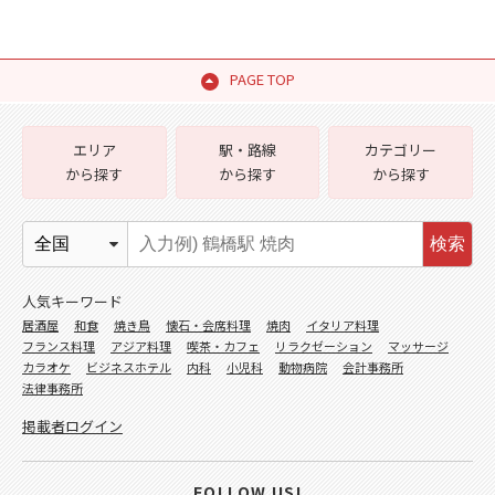
PAGE TOP
エリア
駅・路線
カテゴリー
から探す
から探す
から探す
検索
人気キーワード
居酒屋
和食
焼き鳥
懐石・会席料理
焼肉
イタリア料理
フランス料理
アジア料理
喫茶・カフェ
リラクゼーション
マッサージ
カラオケ
ビジネスホテル
内科
小児科
動物病院
会計事務所
法律事務所
掲載者ログイン
FOLLOW US!