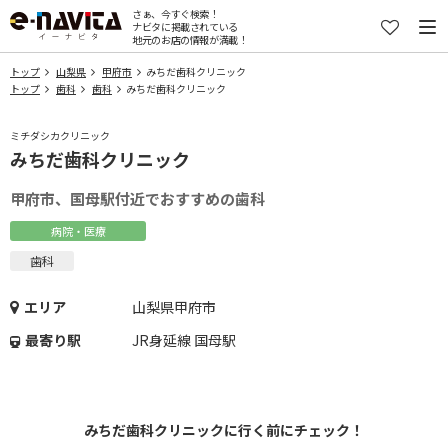
さぁ、今すぐ検索！
ナビタに掲載されている
地元のお店の情報が満載！
トップ
山梨県
甲府市
みちだ歯科クリニック
トップ
歯科
歯科
みちだ歯科クリニック
ミチダシカクリニック
みちだ歯科クリニック
甲府市、国母駅付近でおすすめの歯科
病院・医療
歯科
エリア
山梨県甲府市
最寄り駅
JR身延線 国母駅
みちだ歯科クリニックに行く前にチェック！