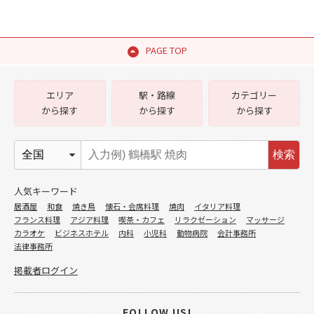
PAGE TOP
エリア
駅・路線
カテゴリー
から探す
から探す
から探す
検索
人気キーワード
居酒屋
和食
焼き鳥
懐石・会席料理
焼肉
イタリア料理
フランス料理
アジア料理
喫茶・カフェ
リラクゼーション
マッサージ
カラオケ
ビジネスホテル
内科
小児科
動物病院
会計事務所
法律事務所
掲載者ログイン
FOLLOW US!