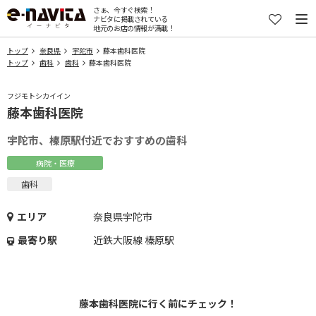
さぁ、今すぐ検索！
ナビタに掲載されている
地元のお店の情報が満載！
トップ
奈良県
宇陀市
藤本歯科医院
トップ
歯科
歯科
藤本歯科医院
フジモトシカイイン
藤本歯科医院
宇陀市、榛原駅付近でおすすめの歯科
病院・医療
歯科
エリア
奈良県宇陀市
最寄り駅
近鉄大阪線 榛原駅
藤本歯科医院に行く前にチェック！