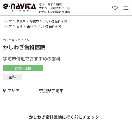
さぁ、今すぐ検索！
ナビタに掲載されている
地元のお店の情報が満載！
トップ
奈良県
宇陀市
かしわぎ歯科医院
トップ
歯科
歯科
かしわぎ歯科医院
カシワギシカイイン
かしわぎ歯科医院
宇陀市付近でおすすめの歯科
病院・医療
歯科
エリア
奈良県宇陀市
かしわぎ歯科医院に行く前にチェック！