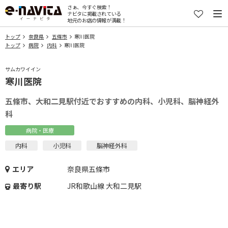
さぁ、今すぐ検索！
ナビタに掲載されている
地元のお店の情報が満載！
トップ
奈良県
五條市
寒川医院
トップ
病院
内科
寒川医院
サムカワイイン
寒川医院
五條市、大和二見駅付近でおすすめの内科、小児科、脳神経外
科
病院・医療
内科
小児科
脳神経外科
エリア
奈良県五條市
最寄り駅
JR和歌山線 大和二見駅