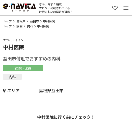
さぁ、今すぐ検索！
ナビタに掲載されている
地元のお店の情報が満載！
トップ
島根県
益田市
中村医院
トップ
病院
内科
中村医院
ナカムライイン
中村医院
益田市付近でおすすめの内科
病院・医療
内科
エリア
島根県益田市
中村医院に行く前にチェック！