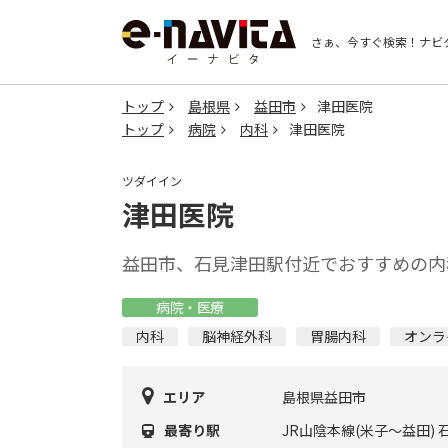
さぁ、今すぐ検索！
ナビ
トップ
島根県
益田市
津田医院
トップ
病院
内科
津田医院
ツダイイン
津田医院
益田市、石見津田駅付近でおすすめの内
病院・医療
内科
脳神経外科
胃腸内科
オンラ
エリア
島根県益田市
最寄り駅
JR山陰本線(米子～益田)