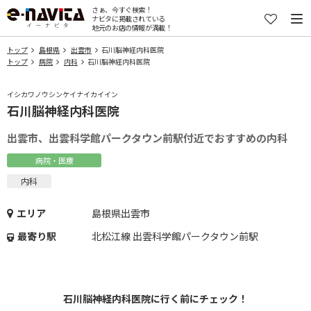
さぁ、今すぐ検索！
ナビタに掲載されている
地元のお店の情報が満載！
トップ
島根県
出雲市
石川脳神経内科医院
トップ
病院
内科
石川脳神経内科医院
イシカワノウシンケイナイカイイン
石川脳神経内科医院
出雲市、出雲科学館パークタウン前駅付近でおすすめの内科
病院・医療
内科
エリア
島根県出雲市
最寄り駅
北松江線 出雲科学館パークタウン前駅
石川脳神経内科医院に行く前にチェック！