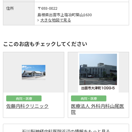
住所
〒693-0022
島根県出雲市上塩冶町築山1630
大きな地図で見る
ここのお店もチェックしてください
病院・医療
病院・医療
佐藤内科クリニック
医療法人 外科内科山尾医
院
石川脳神経内科医院近辺の情報をもっと見る