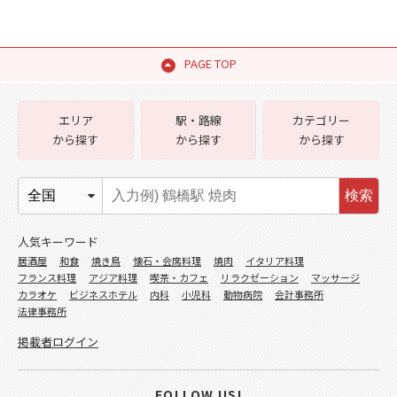
PAGE TOP
エリア
駅・路線
カテゴリー
から探す
から探す
から探す
検索
人気キーワード
居酒屋
和食
焼き鳥
懐石・会席料理
焼肉
イタリア料理
フランス料理
アジア料理
喫茶・カフェ
リラクゼーション
マッサージ
カラオケ
ビジネスホテル
内科
小児科
動物病院
会計事務所
法律事務所
掲載者ログイン
FOLLOW US!