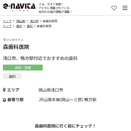
さぁ、今すぐ検索！
ナビタに掲載されている
地元のお店の情報が満載！
トップ
岡山県
浅口市
森歯科医院
トップ
歯科
歯科
森歯科医院
モリシカイイン
森歯科医院
浅口市、鴨方駅付近でおすすめの歯科
病院・医療
歯科
エリア
岡山県浅口市
最寄り駅
JR山陽本線(岡山～三原) 鴨方駅
森歯科医院に行く前にチェック！