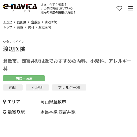
さぁ、今すぐ検索！
ナビタに掲載されている
地元のお店の情報が満載！
トップ
岡山県
倉敷市
渡辺医院
トップ
病院
内科
渡辺医院
ワタナベイイン
渡辺医院
倉敷市、西富井駅付近でおすすめの内科、小児科、アレルギー
科
病院・医療
内科
小児科
アレルギー科
エリア
岡山県倉敷市
最寄り駅
水島本線 西富井駅