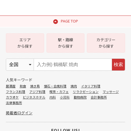
PAGE TOP
エリア
駅・路線
カテゴリー
から探す
から探す
から探す
検索
人気キーワード
居酒屋
和食
焼き鳥
懐石・会席料理
焼肉
イタリア料理
フランス料理
アジア料理
喫茶・カフェ
リラクゼーション
マッサージ
カラオケ
ビジネスホテル
内科
小児科
動物病院
会計事務所
法律事務所
掲載者ログイン
FOLLOW US!