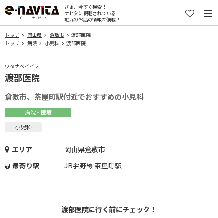
さぁ、今すぐ検索！
ナビタに掲載されている
地元のお店の情報が満載！
トップ
岡山県
倉敷市
渡部医院
トップ
病院
小児科
渡部医院
ワタナベイイン
渡部医院
倉敷市、茶屋町駅付近でおすすめの小児科
病院・医療
小児科
エリア
岡山県倉敷市
最寄り駅
JR宇野線 茶屋町駅
渡部医院に行く前にチェック！