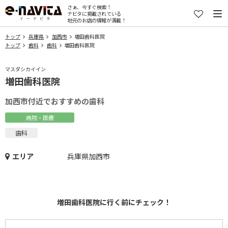
さぁ、今すぐ検索！
ナビタに掲載されている
地元のお店の情報が満載！
トップ
兵庫県
加西市
増田歯科医院
トップ
歯科
歯科
増田歯科医院
マスダシカイイン
増田歯科医院
加西市付近でおすすめの歯科
病院・医療
歯科
エリア
兵庫県加西市
増田歯科医院に行く前にチェック！