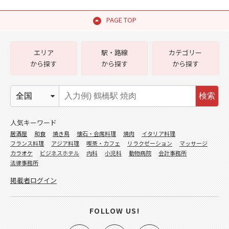
PAGE TOP
エリア
駅・路線
カテゴリー
から探す
から探す
から探す
検索
人気キーワード
居酒屋
和食
焼き鳥
懐石・会席料理
焼肉
イタリア料理
フランス料理
アジア料理
喫茶・カフェ
リラクゼーション
マッサージ
カラオケ
ビジネスホテル
内科
小児科
動物病院
会計事務所
法律事務所
掲載者ログイン
FOLLOW US!