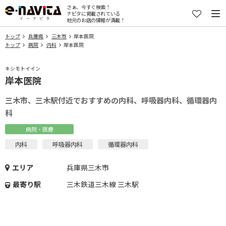
さぁ、今すぐ検索！
ナビタに掲載されている
地元のお店の情報が満載！
トップ
兵庫県
三木市
岸本医院
トップ
病院
内科
岸本医院
キシモトイイン
岸本医院
三木市、三木駅付近でおすすめの内科、呼吸器内科、循環器内
科
病院・医療
内科
呼吸器内科
循環器内科
エリア
兵庫県三木市
最寄り駅
三木鉄道三木線 三木駅