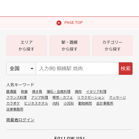
PAGE TOP
エリア
駅・路線
カテゴリー
から探す
から探す
から探す
検索
人気キーワード
居酒屋
和食
焼き鳥
懐石・会席料理
焼肉
イタリア料理
フランス料理
アジア料理
喫茶・カフェ
リラクゼーション
マッサージ
カラオケ
ビジネスホテル
内科
小児科
動物病院
会計事務所
法律事務所
掲載者ログイン
FOLLOW US!