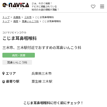
さぁ、今すぐ検索！
ナビタに掲載されている
地元のお店の情報が満載！
トップ
兵庫県
三木市
こじま耳鼻咽喉科
トップ
病院
耳鼻いんこう科
こじま耳鼻咽喉科
コジマジビインコウカ
こじま耳鼻咽喉科
三木市、三木駅付近でおすすめの耳鼻いんこう科
病院・医療
耳鼻いんこう科
エリア
兵庫県三木市
最寄り駅
粟生線 三木駅
こじま耳鼻咽喉科に行く前にチェック！