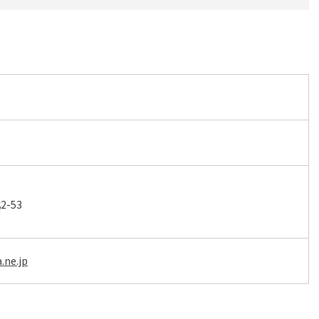
-53
.ne.jp