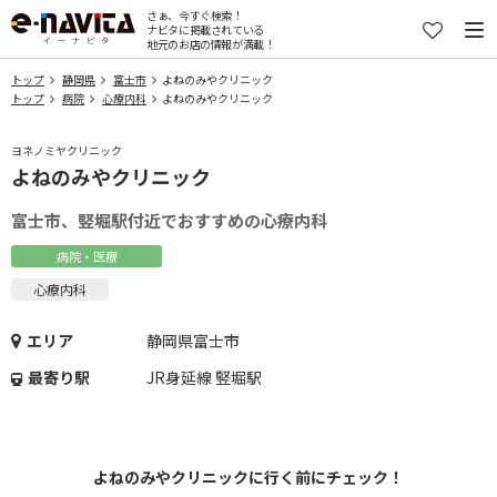
さぁ、今すぐ検索！
ナビタに掲載されている
地元のお店の情報が満載！
トップ
静岡県
富士市
よねのみやクリニック
トップ
病院
心療内科
よねのみやクリニック
ヨネノミヤクリニック
よねのみやクリニック
富士市、竪堀駅付近でおすすめの心療内科
病院・医療
心療内科
エリア
静岡県富士市
最寄り駅
JR身延線 竪堀駅
よねのみやクリニックに行く前にチェック！