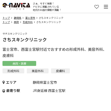
さぁ、今すぐ検索！
ナビタに掲載されている
地元のお店の情報が満載！
トップ
静岡県
富士宮市
さちスキンクリニック
トップ
病院
形成外科
さちスキンクリニック
サチスキンクリニック
さちスキンクリニック
富士宮市、西富士宮駅付近でおすすめの形成外科、美容外科、
皮膚科
病院・医療
形成外科
美容外科
皮膚科
エリア
静岡県富士宮市
最寄り駅
JR身延線 西富士宮駅