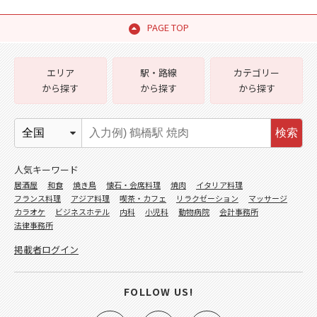
PAGE TOP
エリア
駅・路線
カテゴリー
から探す
から探す
から探す
検索
人気キーワード
居酒屋
和食
焼き鳥
懐石・会席料理
焼肉
イタリア料理
フランス料理
アジア料理
喫茶・カフェ
リラクゼーション
マッサージ
カラオケ
ビジネスホテル
内科
小児科
動物病院
会計事務所
法律事務所
掲載者ログイン
FOLLOW US!