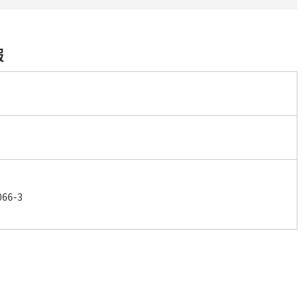
報
ク
6-3