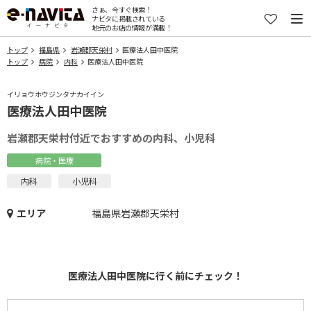
さぁ、今すぐ検索！
ナビタに掲載されている
地元のお店の情報が満載！
トップ
福島県
岩瀬郡天栄村
医療法人田中医院
トップ
病院
内科
医療法人田中医院
イリョウホウジンタナカイイン
医療法人田中医院
岩瀬郡天栄村付近でおすすめの内科、小児科
病院・医療
内科
小児科
エリア
福島県岩瀬郡天栄村
医療法人田中医院に行く前にチェック！