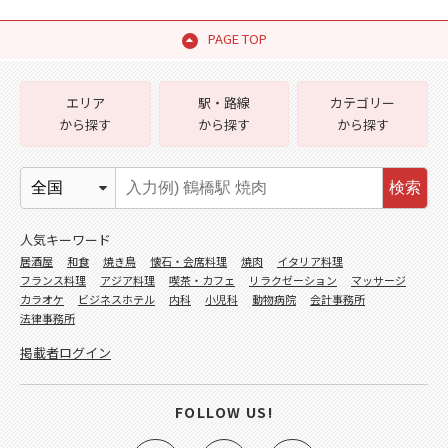
PAGE TOP
エリア
駅・路線
カテゴリー
から探す
から探す
から探す
検索
人気キーワード
居酒屋
和食
焼き鳥
懐石・会席料理
焼肉
イタリア料理
フランス料理
アジア料理
喫茶・カフェ
リラクゼーション
マッサージ
カラオケ
ビジネスホテル
内科
小児科
動物病院
会計事務所
法律事務所
掲載者ログイン
FOLLOW US!