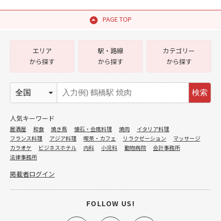
PAGE TOP
エリア
駅・路線
カテゴリー
から探す
から探す
から探す
検索
人気キーワード
居酒屋
和食
焼き鳥
懐石・会席料理
焼肉
イタリア料理
フランス料理
アジア料理
喫茶・カフェ
リラクゼーション
マッサージ
カラオケ
ビジネスホテル
内科
小児科
動物病院
会計事務所
法律事務所
掲載者ログイン
FOLLOW US!