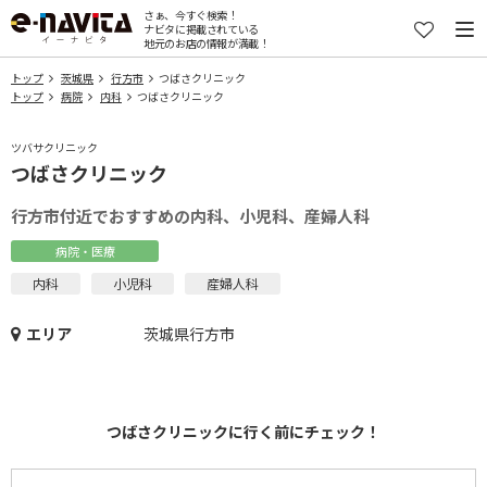
さぁ、今すぐ検索！
ナビタに掲載されている
地元のお店の情報が満載！
トップ
茨城県
行方市
つばさクリニック
トップ
病院
内科
つばさクリニック
ツバサクリニック
つばさクリニック
行方市付近でおすすめの内科、小児科、産婦人科
病院・医療
内科
小児科
産婦人科
エリア
茨城県行方市
つばさクリニックに行く前にチェック！