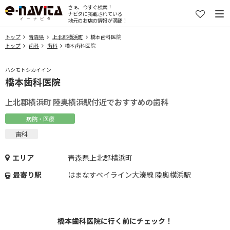
さぁ、今すぐ検索！
ナビタに掲載されている
地元のお店の情報が満載！
トップ
青森県
上北郡横浜町
橋本歯科医院
トップ
歯科
歯科
橋本歯科医院
ハシモトシカイイン
橋本歯科医院
上北郡横浜町 陸奥横浜駅付近でおすすめの歯科
病院・医療
歯科
エリア
青森県上北郡横浜町
最寄り駅
はまなすベイライン大湊線 陸奥横浜駅
橋本歯科医院に行く前にチェック！